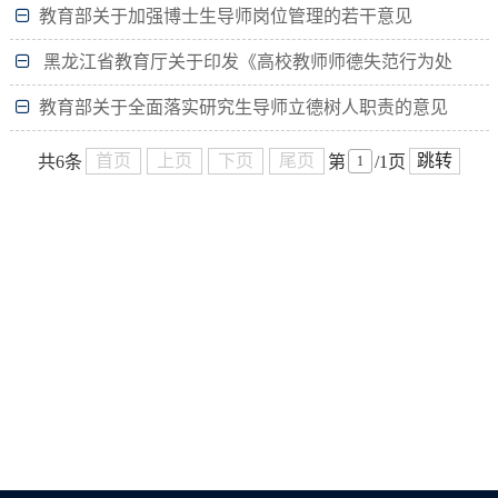
行）
教育部关于加强博士生导师岗位管理的若干意见
黑龙江省教育厅关于印发《高校教师师德失范行为处
理办法的通知》
教育部关于全面落实研究生导师立德树人职责的意见
首页
上页
下页
尾页
跳转
共6条
第
/1页