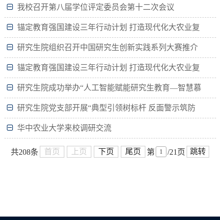
开展专题党课学习活动
我校召开第八届学位评定委员会第十二次会议
锚定教育强国建设三年行动计划 打造现代化大农业复
合型人才培养新高地
研究生院组织召开中国研究生创新实践系列大赛推介
会暨2026年工作部署会
锚定教育强国建设三年行动计划 打造现代化大农业复
合型人才培养新高地
研究生院成功举办“人工智能赋能研究生教育—智慧慕
课建设与学科大模型应用探索”教师发展专题培训
研究生院党支部开展“典型引领树标杆 反面警示筑防
线”主题党日
华中农业大学来校调研交流
首页
上页
下页
尾页
跳转
共208条
第
/21页