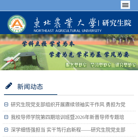
新闻动态
研究生院党支部组织开展赓续领袖实干作风 勇担为党
育人使命主题党日活动
我校导师学院第四期培训班暨2026年新晋导师专题培
训成功举办
深学细悟强担当 实干笃行启新程——研究生院党支部