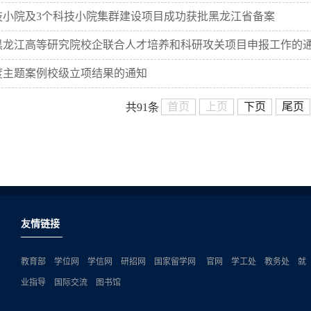
技小院及3个科技小院集群建设项目成功获批黑龙江省备案
年黑龙江高等研究院校企联合人才培养和科研攻关项目申报工作的
年度主题案例校级立项结果的通知
首页
上页
下页
尾页
共91条
友情链接
教育部
学位网
学信网
研招网
国家留学网
官网
学工处
教务处
就
业指导
国际交流
图书馆