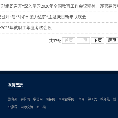
部组织召开“深入学习2026年全国教育工作会议精神，部署寒假
召开“与马同行·聚力逐梦”主题党日新年联欢会
2025年教职工年度考核会议
首页
上页
下页
尾页
共37条
友情链接
教育部
学位网
学信网
研招网
国家留学网
官网
学工处
教务处
就
业指导
国际交流
图书馆