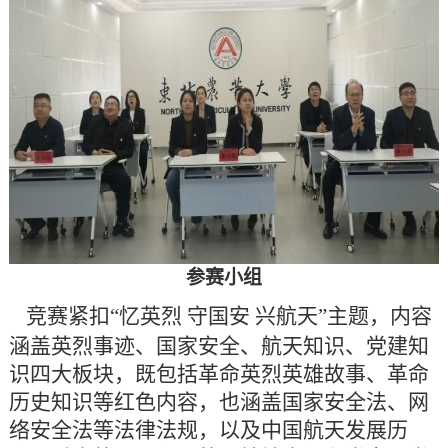
参赛小组
竞赛紧扣“忆英烈 守国安 兴航天”主题，内容
涵盖英烈事迹、国家安全、航天知识、党建知
识四大板块，既包括革命英烈英雄故事、革命
历史知识等红色内容，也涵盖国家安全法、网
络安全法等法律法规，以及中国航天发展历