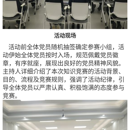
活动现场
活动
前
全体党员随机抽签确定参赛小组，
活
动伊始
全体党员按时入场，规范佩戴党员徽
章，有序就座，展现出良好的党员精神风貌。
主持人详细介绍了本次知识竞赛的活动背景、
目的、流程及竞赛规则，强调了活动纪律，引
导全体党员以严肃认真、积极饱满的态度参与
竞赛。