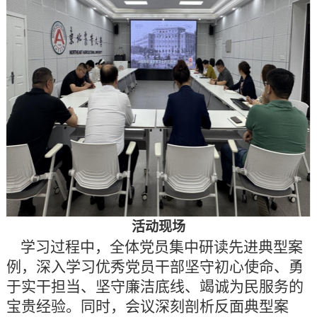
活动现场
学习过程中，全体党员集中研读先进典型案
例，深入学习优秀党员干部坚守初心使命、勇
于实干担当、坚守廉洁底线、竭诚为民服务的
宝贵经验。同时，会议深刻剖析反面典型案