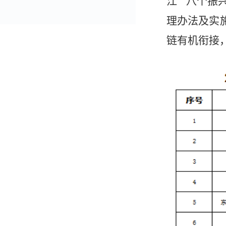
江”“八个
理办法及实
链有机衔接