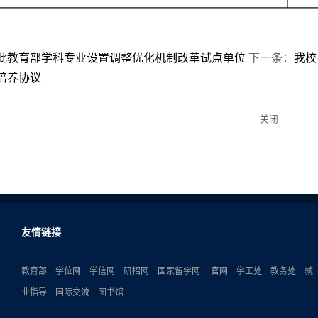
批教育部学科专业设置调整优化机制改革试点单位
下一条：
我校
培养协议
关闭
友情链接
教育部
学位网
学信网
研招网
国家留学网
官网
学工处
教务处
就
业指导
国际交流
图书馆