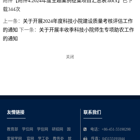
附件【
附件4.2024年度主题案例征集项目汇总表.docx
】已下
载
344
次
上一条：
关于开展2024年度科技小院建设质量考核评估工作
的通知
下一条：
关于开展丰收季科技小院师生专项助农工作
的通知
关闭
友情链接
联系我们
教育部
学位网
学信网
研招网
国
电话：+86-451-55190298
家留学网
官网
学工处
教务处
就
传真：045155191844