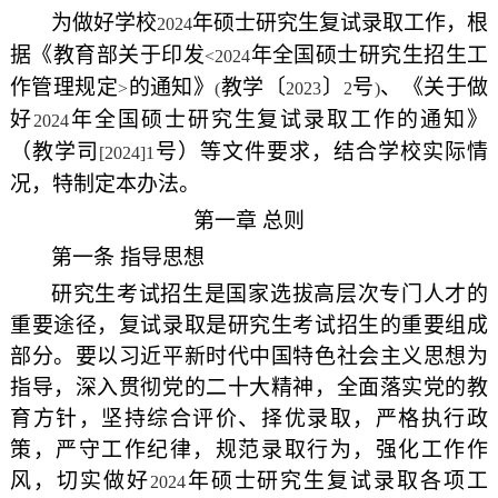
为做好学校
年硕士研究生复试录取工作，根
2024
据《教育部关于印发
年全国硕士研究生招生工
<2024
作管理规定
的通知》
教学〔
〕
号
、《关于做
>
(
2023
2
)
好
年全国硕士研究生复试录取工作的通知》
2024
（教学司
号）等文件要求，结合学校实际情
[2024]1
况，特制定本办法。
第一章 总则
第一条 指导思想
研究生考试招生是国家选拔高层次专门人才的
重要途径，复试录取是研究生考试招生的重要组成
部分。要以习近平新时代中国特色社会主义思想为
指导，深入贯彻党的二十大精神，全面落实党的教
育方针，坚持综合评价、择优录取，严格执行政
策，严守工作纪律，规范录取行为，强化工作作
风，切实做好
年硕士研究生复试录取各项工
2024