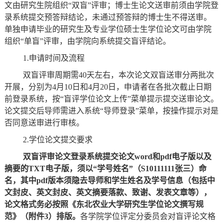
文由研究生院组织
“双盲”评审；博士生论文送审前须由学院登
录系统提交预答辩结论，未通过预答辩的博士生不得送审。
单独申请毕业
的
研究生及专业学位硕士生学位论文可由学院
组织
“单盲”评审，由学院向系统提交盲评结论。
1.申请时间及流程
双盲评审周期需
40天左右，本次论文双盲送审分两批次
开展，分别
为
4月10日
和
4月20日，申请者
在各批次截止日期
前
登录系统，按
“盲评学位论文上传”菜单提示提交送审论文。
论文提交后
导师需进入系统
“导师登录”菜单，按操作提示对是
否同意送审进行审核。
2.学位论文提交要求
双盲评审论文登录系统提交论文
word和pdf电子版以及
摘要的TXT电子版，
须
以
“学号姓名”
（
S10111111张三
）
命
名，其中
pdf版本
须
隐去导师和学生姓名及学号信息（包括中
文封皮、英文封皮、英文摘要落款、致谢、发表文章等），
论文格式务必按照《东北农业大学研究生学位论文撰写规
范》（附件
3
）排版。
各学院学位评定分委员会对盲评论文格