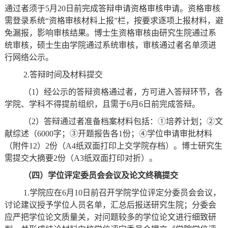
通过者须于5月20日前完成答辩申请资格审核申请。资格审核
需登录系统“资格审核材料上报”栏，按要求逐项上报材料，避
免漏报，影响审核结果。博士生资格审核由研究生院通过系
统审核，硕士生由学院通过系统审核，审核通过者名单须进
行网络公示。
2.答辩时间及材料提交
（
1）经公示的答辩资格通过者，方可进入答辩环节，各
学院、学科不得提前组织，且需于6月
6
日前完成答辩。
（
2）答辩通过者准备档案材料包括：①培养计划；②文
献综述（6000字；③开题报告各1份；④学位申请审批
材料
（附件
12
）
2份（A4纸双面打印上交学院存档）。博士研究生
需提交大摘要2份（A3纸双面打印对折）。
（四）学位评定委员会会议及论文终稿提交
1.学院应在6月10日前召开学院学位评定分委员会会议，
讨论建议授予学位人员名单，汇总后报送研究生院；分委会
应严把学位论文质量关，对问题较多的学位论文进行细致研