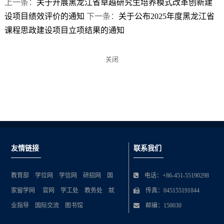
上一条：
关于开展黑龙江省卓越研究生培养模式改革创新建
设项目绩效评价的通知
下一条：
关于公布2025年度黑龙江省
课程思政建设项目立项结果的通知
关闭
友情链接
联系我们
教育部
学位网
学信网
研招网
国
电话：+86-451-55190298
家留学网
官网
学工处
教务处
就
传真：045155191844
业指导
国际交流
图书馆
邮编：150030