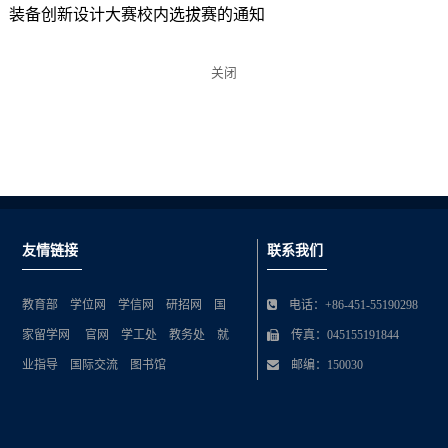
装备创新设计大赛校内选拔赛的通知
关闭
友情链接
联系我们
教育部
学位网
学信网
研招网
国
电话：+86-451-55190298
家留学网
官网
学工处
教务处
就
传真：045155191844
业指导
国际交流
图书馆
邮编：150030