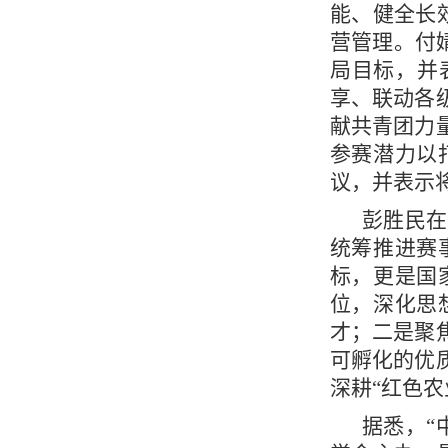
能、健全长
营管理。付
局目标，并
享、联动各
献共青团力
参赛潜力以
议，并表示
彭胜民在
统筹推进赛
标，更是国
位，深化思
才；二是聚
可孵化的优
深耕“红色
据悉，“