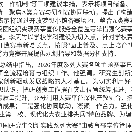
效工作机制”等三项建议举措，表示将项目储备
婧一聚焦A类竞赛与研创赛协同联动，提出了构建
表示将通过开放梦想小镇备赛场地、整合A类赛
级团组织实现赛事宣传服务全覆盖等举措强化赛
量。李天竹以学校学科建设为切入点，针对学校
打造赛事新增长点，按照“面上普及、点上培育
将为竞赛开展提供规划指导和数据分析支持。
总结中指出，2026年度系列大赛各项主题赛事
事全流程培育与组织工作。他强调，研究生创新
家创新驱动发展战略的人才基石。为切实利用好
想认识，把研创赛工作摆在突出位置统筹推进，
焦质量提升，充分利用大赛平台深化产教融合，
质成果；三是强化协同联动，凝聚工作合力，强
农业第一校、现代化大农业排头兵”特色品牌、为
中国研究生创新实践系列大赛”由教育部学位管