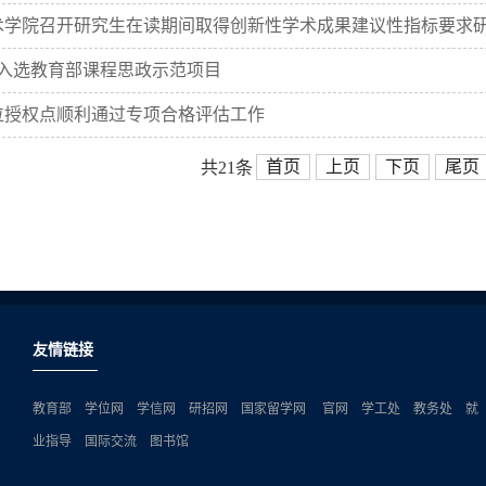
学院召开研究生在读期间取得创新性学术成果建议性指标要求
入选教育部课程思政示范项目
授权点顺利通过专项合格评估工作
首页
上页
下页
尾页
共21条
友情链接
教育部
学位网
学信网
研招网
国家留学网
官网
学工处
教务处
就
业指导
国际交流
图书馆