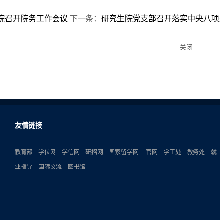
院召开院务工作会议
下一条：
研究生院党支部召开落实中央八项
关闭
友情链接
教育部
学位网
学信网
研招网
国家留学网
官网
学工处
教务处
就
业指导
国际交流
图书馆