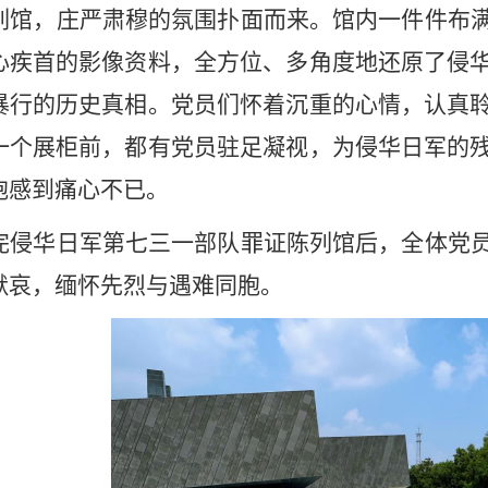
列馆，庄严肃穆的氛围扑面而来。馆内一件件布
心疾首的影像资料，全方位、多角度地还原了侵
暴行的历史真相。党员们怀着沉重的心情，认真
一个展柜前，都有党员驻足凝视，为侵华日军的
胞感到痛心不已。
完
侵华日军第七三一部队罪证陈列馆
后，全体党
默哀，缅怀先烈与遇难同胞。