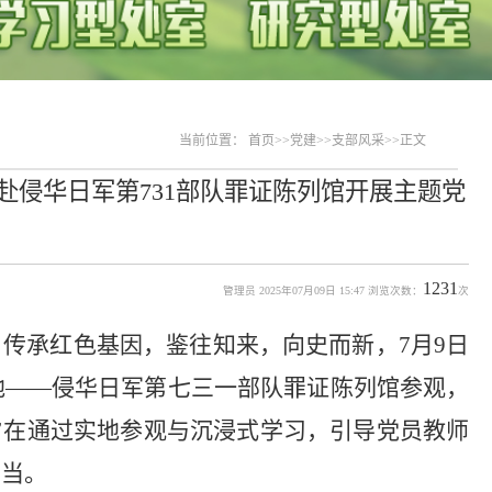
当前位置：
首页
>>
党建
>>
支部风采
>>
正文
赴侵华日军第731部队罪证陈列馆开展主题党
1231
管理员 2025年07月09日 15:47 浏览次数：
次
，传承红色基因，鉴往知来，向史而新，7月9日
地——侵华日军第七三一部队罪证陈列馆参观，
旨在通过实地参观与沉浸式学习，引导党员教师
担当。