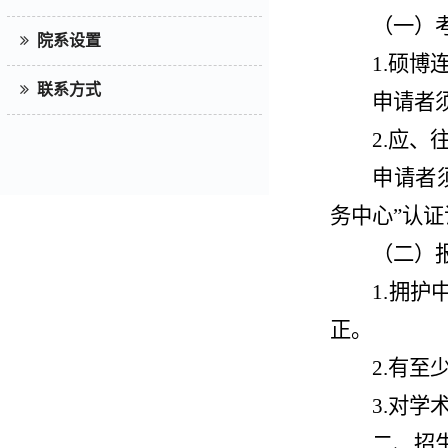
（一）
院系设置
1.硕博
联系方式
申请者
2.应、
申请者
务中心”认
（二）
1.拥
正。
2.有
3.对
二、招