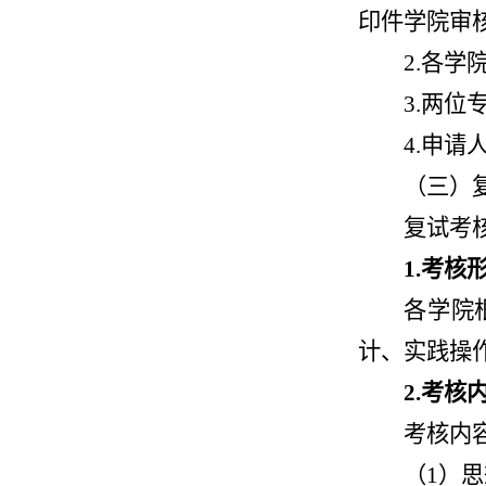
印件学院审
2.各
3.两
4.申
（三）
复试考
1.考核
各学院
计、实践操
2.考核
考核内
（1）