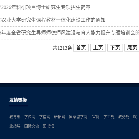
2026年科研项目博士研究生专项招生简章
农业大学研究生课程教材一体化建设工作的通知
25年度全省研究生导师师德师风建设与育人能力提升专题培训会
首页
上页
下页
尾页
共1213条
友情链接
教育部
学位网
学信网
研招网
国家留学网
官网
学工处
教务处
就
业指导
国际交流
图书馆